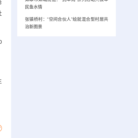
希
民鱼水情
社
张镇桥村：“空间合伙人”绘就混合型村居共
治新图景
0
。
生
、