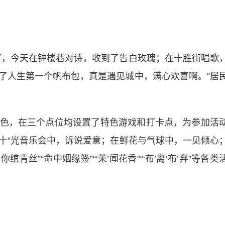
，今天在钟楼巷对诗，收到了告白玫瑰；在十胜街唱歌
了人生第一个帆布包，真是遇见城中，满心欢喜啊。”居
，在三个点位均设置了特色游戏和打卡点，为参加活
“十”光音乐会中，诉说爱意；在鲜花与气球中，一见倾心
青丝”“命中姻缘签”“‘茉’闻花香”“‘布’离‘布’弃”等各类