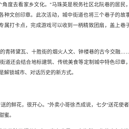
角度去看家乡文化。”马珠英是税务社区北阮巷的居民
集各种文创印章。此次活动，城中街道也将三个巷子的故
有专属打卡点，完成游戏可以收到一柄精致团扇，盖上巷
青砖黛瓦、十胜街的烟火人文、钟楼巷的古今交融…
街道还会结合地标建筑、传统美食等定制城中特色印章
是解锁城市、对话历史的新方式。
的鲜花，很开心。”外卖小哥徐杰成说，七夕“送花使者
甜蜜。