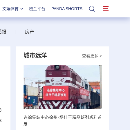
文娱体育
楼兰平台
PANDA SHORTS
站内搜索
播报
|
房产
城市远洋
查看更多 >
，
形
连徐集结中心徐州-塔什干精品班列顺利首
体
发