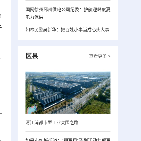
，
国网徐州邳州供电公司纪委：护航迎峰度夏
事
电力保供
子
如皋民警吴新华：把百姓小事当成心头大事
区县
查看更多 >
…
，
”
清江浦都市型工业突围之路
如皋市如城街道：“拥军周”系列活动共叙军