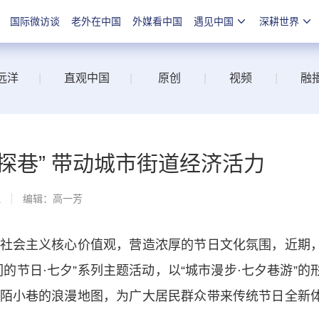
国际微访谈
老外在中国
外媒看中国
遇见中国
深耕世界
远洋
|
直观中国
|
原创
|
视频
|
融
探巷” 带动城市街道经济活力
线
编辑：高一芳
会主义核心价值观，营造浓厚的节日文化氛围，近期
的节日·七夕”系列主题活动，以“城市漫步·七夕巷游”的
陌小巷的浪漫地图，为广大居民群众带来传统节日全新