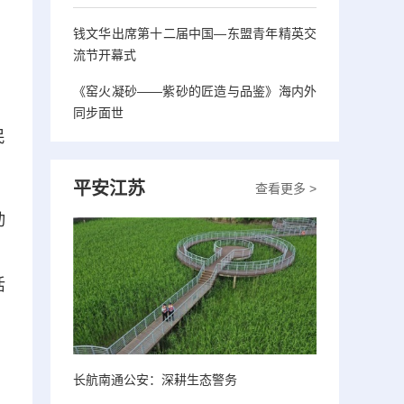
钱文华出席第十二届中国—东盟青年精英交
流节开幕式
《窑火凝砂——紫砂的匠造与品鉴》海内外
，
同步面世
民
平安江苏
查看更多 >
动
；
活
长航南通公安：深耕生态警务