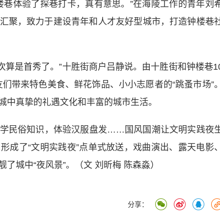
巷体验了探巷打卡，真有意思。”在海陵工作的青年刘
汇聚，致力于建设青年和人才友好型城市，打造钟楼巷
次算是首秀了。”十胜街商户吕静说。由十胜街和钟楼巷1
朋友们带来特色美食、鲜花饰品、小小志愿者的“跳蚤市场”
城中真挚的礼遇文化和丰富的城市生活。
民俗知识，体验汉服盘发……国风国潮让文明实践夜
形成了“文明实践夜”点单式放送，戏曲演出、露天电影
了城中“夜风景”。（文 刘昕梅 陈森淼）
分享：