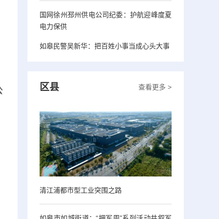
国网徐州邳州供电公司纪委：护航迎峰度夏
电力保供
如皋民警吴新华：把百姓小事当成心头大事
区县
查看更多 >
公
清江浦都市型工业突围之路
如皋市如城街道：“拥军周”系列活动共叙军