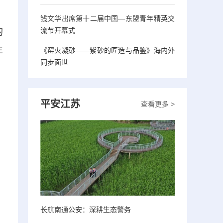
钱文华出席第十二届中国—东盟青年精英交
流节开幕式
的
生
《窑火凝砂——紫砂的匠造与品鉴》海内外
同步面世
平安江苏
查看更多 >
长航南通公安：深耕生态警务