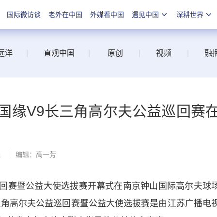
国际微访谈
老外在中国
外媒看中国
遇见中国
深耕世界
远洋
|
直观中国
|
原创
|
视频
|
融
国缘V9长三角高尔夫公益巡回赛
线
编辑：高一芳
回赛暨公益大使选拔赛开幕式在南京钟山国际高尔夫球
三角高尔夫公益巡回赛暨公益大使选拔赛是由江苏广播电