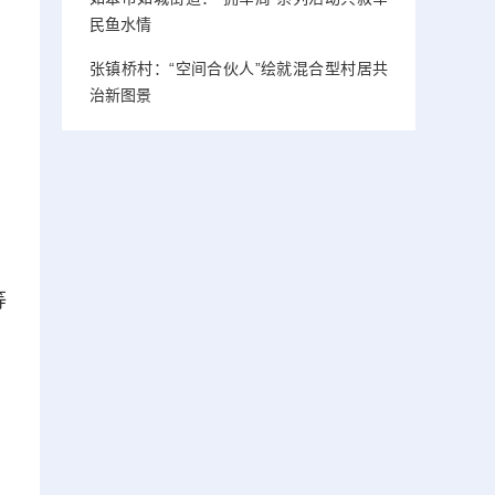
民鱼水情
张镇桥村：“空间合伙人”绘就混合型村居共
治新图景
等