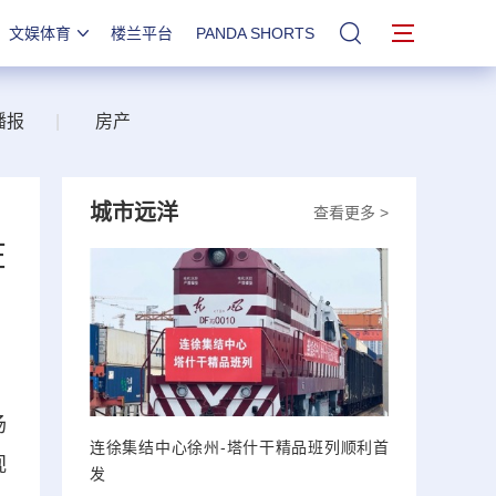
文娱体育
楼兰平台
PANDA SHORTS
站内搜索
播报
|
房产
城市远洋
查看更多 >
在
场
连徐集结中心徐州-塔什干精品班列顺利首
视
发