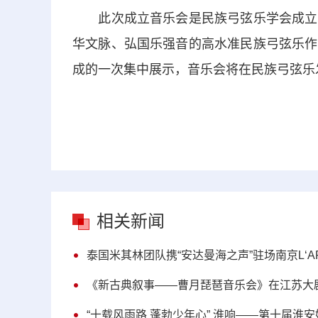
此次成立音乐会是民族弓弦乐学会成立后
华文脉、弘国乐强音的高水准民族弓弦乐作
成的一次集中展示，音乐会将在民族弓弦乐
相关新闻
泰国米其林团队携“安达曼海之声”驻场南京L‘A
《新古典叙事——曹月琵琶音乐会》在江苏大
“十载风雨路 蓬勃少年心” 淮响——第十届淮