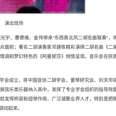
演出现场
宇、曹德维、金伟带来“东西南北风二胡名曲联奏”，
众面前；著名二胡演奏家邓建栋精彩演绎二胡名曲《二
情调和梦幻特色的《阿曼妮莎》倾情呈现。音乐会在民
乐学会成立，将中国音协二胡学会、雷琴研究会、刘天华
族弦乐类乐器纳入其中，发挥了专业学会组织的指导效
就发挥桥梁和纽带作用，广泛凝聚业界人才，特别是把
调动起来。