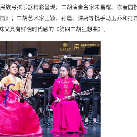
民族弓弦乐器精彩呈现；二胡演奏名家朱昌耀、陈春园
情》；二胡艺术家王颖、孙凰、谭蔚等携手马玉乔和打
味又具有鲜明时代感的《第四二胡狂想曲》。