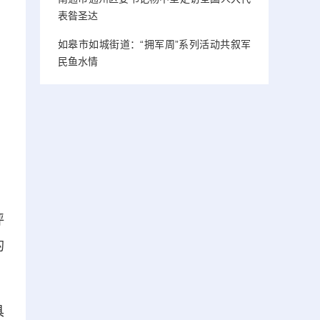
表昝圣达
如皋市如城街道：“拥军周”系列活动共叙军
民鱼水情
评
的
具