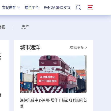
文娱体育
楼兰平台
PANDA SHORTS
站内搜索
播报
|
房产
城市远洋
查看更多 >
乐
音
连徐集结中心徐州-塔什干精品班列顺利首
发