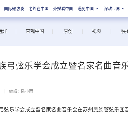
国际微访谈
老外在中国
外媒看中国
遇见中国
深耕世界
远洋
|
直观中国
|
原创
|
视频
|
融
族弓弦乐学会成立暨名家名曲音
线
编辑：陈小雨
弓弦乐学会成立暨名家名曲音乐会在苏州民族管弦乐团