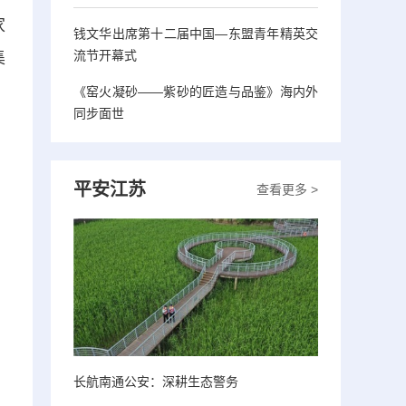
家
钱文华出席第十二届中国—东盟青年精英交
流节开幕式
集
《窑火凝砂——紫砂的匠造与品鉴》海内外
同步面世
平安江苏
查看更多 >
长航南通公安：深耕生态警务