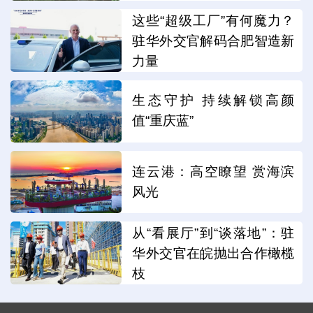
这些“超级工厂”有何魔力？
驻华外交官解码合肥智造新
力量
生态守护 持续解锁高颜
值“重庆蓝”
连云港：高空瞭望 赏海滨
风光
从“看展厅”到“谈落地”：驻
华外交官在皖抛出合作橄榄
枝