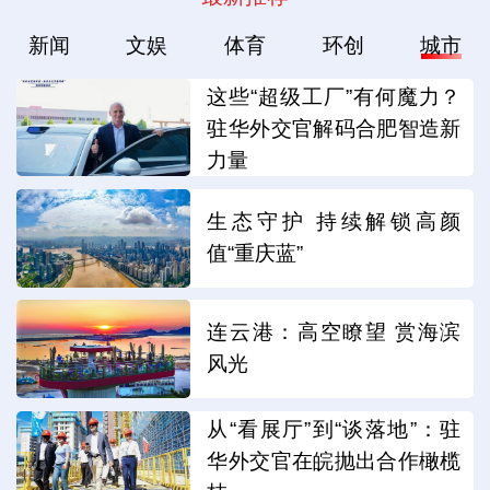
新闻
文娱
体育
环创
城市
这些“超级工厂”有何魔力？
驻华外交官解码合肥智造新
力量
生态守护 持续解锁高颜
值“重庆蓝”
连云港：高空瞭望 赏海滨
风光
从“看展厅”到“谈落地”：驻
华外交官在皖抛出合作橄榄