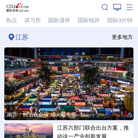
热点
讲习所
国际漫评
国际锐评
国际3分钟
江苏
更多地方
4
/5
南京：精治夜金陵 烟火暖街巷
/5
江苏六部门联合出台方案，推
动这一产业创新发展