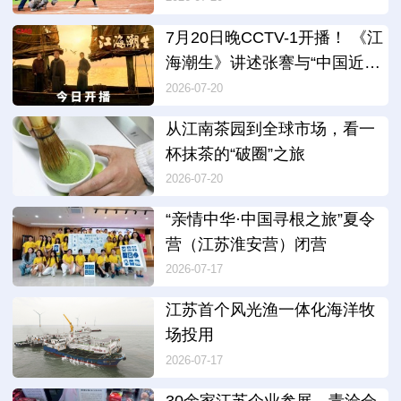
7月20日晚CCTV-1开播！ 《江
海潮生》讲述张謇与“中国近代
第一城”
2026-07-20
从江南茶园到全球市场，看一
杯抹茶的“破圈”之旅
2026-07-20
“亲情中华·中国寻根之旅”夏令
营（江苏淮安营）闭营
2026-07-17
江苏首个风光渔一体化海洋牧
场投用
2026-07-17
30余家江苏企业参展，青洽会