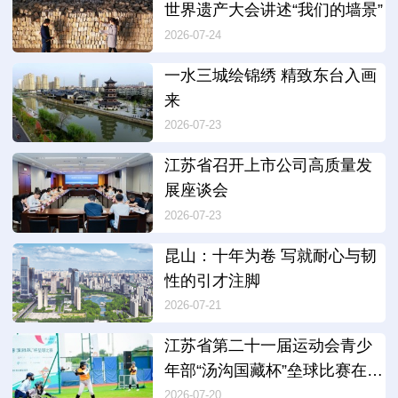
世界遗产大会讲述“我们的墙景”
2026-07-24
一水三城绘锦绣 精致东台入画
来
2026-07-23
江苏省召开上市公司高质量发
展座谈会
2026-07-23
昆山：十年为卷 写就耐心与韧
性的引才注脚
2026-07-21
江苏省第二十一届运动会青少
年部“汤沟国藏杯”垒球比赛在连
云港开赛
2026-07-20