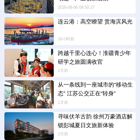
2026-08-06 09:50:27
连云港：高空瞭望 赏海滨风光
16小时前
跨越千里心连心！淮疆青少年
研学之旅圆满收官
1天前
从一条线到一座城市的“移动生
态” 江苏公交正在“转身”
1天前
寻味伏羊古韵 徐州万豪酒店解
锁彭城夏日文旅新体验
2天前