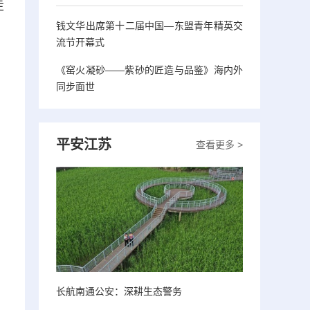
走
钱文华出席第十二届中国—东盟青年精英交
流节开幕式
《窑火凝砂——紫砂的匠造与品鉴》海内外
同步面世
平安江苏
查看更多 >
长航南通公安：深耕生态警务