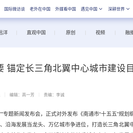
国际微访谈
老外在中国
外媒看中国
遇见中国
深耕世界
远洋
|
直观中国
|
原创
|
视频
|
融
要 锚定长三角北翼中心城市建设
线
编辑：高一芳
责编：李诚
’”专题新闻发布会，正式对外发布《南通市“十五五”规划
、沿海发展当龙头、万亿城市争进位，打造长三角北翼