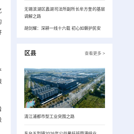
无锡滨湖区蠡湖司法所副所长牟方奎的基层
亿
调解之路
的
胡剑耀：深耕一线十六载 初心如磐护民安
好
区县
查看更多 >
，
产
根
着
清江浦都市型工业突围之路
投
，
东台五烈镇2026年公益暑托班圆满结业