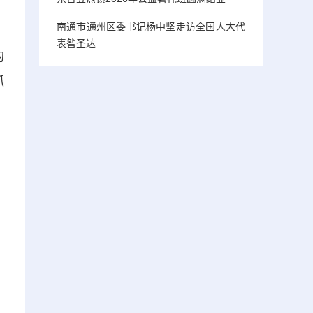
南通市通州区委书记杨中坚走访全国人大代
表昝圣达
的
抓