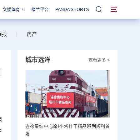
文娱体育
楼兰平台
PANDA SHORTS
站内搜索
播报
|
房产
城市远洋
查看更多 >
目
纲
连徐集结中心徐州-塔什干精品班列顺利首
中
发