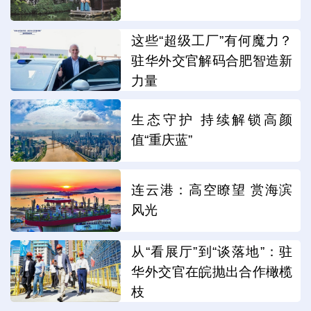
这些“超级工厂”有何魔力？
驻华外交官解码合肥智造新
力量
生态守护 持续解锁高颜
值“重庆蓝”
连云港：高空瞭望 赏海滨
风光
从“看展厅”到“谈落地”：驻
华外交官在皖抛出合作橄榄
枝