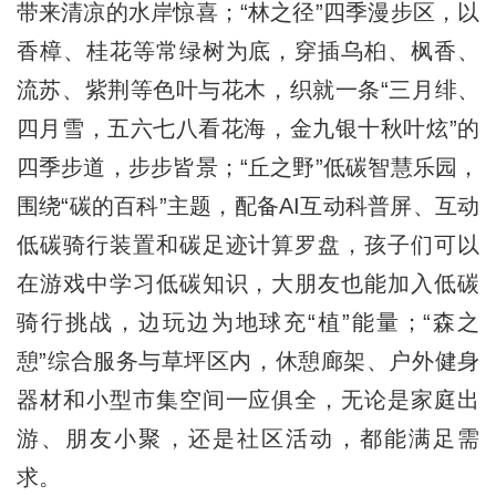
带来清凉的水岸惊喜；“林之径”四季漫步区，以
香樟、桂花等常绿树为底，穿插乌桕、枫香、
流苏、紫荆等色叶与花木，织就一条“三月绯、
四月雪，五六七八看花海，金九银十秋叶炫”的
四季步道，步步皆景；“丘之野”低碳智慧乐园，
围绕“碳的百科”主题，配备AI互动科普屏、互动
低碳骑行装置和碳足迹计算罗盘，孩子们可以
在游戏中学习低碳知识，大朋友也能加入低碳
骑行挑战，边玩边为地球充“植”能量；“森之
憩”综合服务与草坪区内，休憩廊架、户外健身
器材和小型市集空间一应俱全，无论是家庭出
游、朋友小聚，还是社区活动，都能满足需
求。