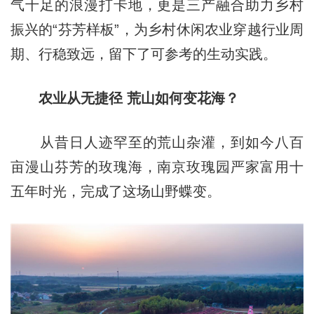
气十足的浪漫打卡地，更是三产融合助力乡村
振兴的“芬芳样板”，为乡村休闲农业穿越行业周
期、行稳致远，留下了可参考的生动实践。
农业从无捷径 荒山如何变花海？
从昔日人迹罕至的荒山杂灌，到如今八百
亩漫山芬芳的玫瑰海，南京玫瑰园严家富用十
五年时光，完成了这场山野蝶变。