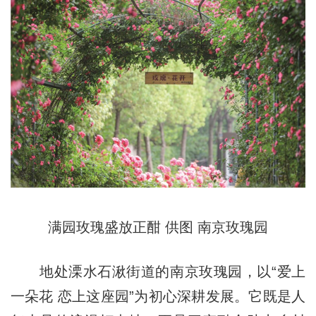
满园玫瑰盛放正酣 供图 南京玫瑰园
地处溧水石湫街道的南京玫瑰园，以“爱上
一朵花 恋上这座园”为初心深耕发展。它既是人