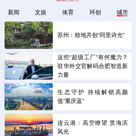
新闻
文娱
体育
环创
城市
苏州：校地共创“同里诗光”
这些“超级工厂”有何魔力？
驻华外交官解码合肥智造新
力量
生态守护 持续解锁高颜
值“重庆蓝”
连云港：高空瞭望 赏海滨
风光