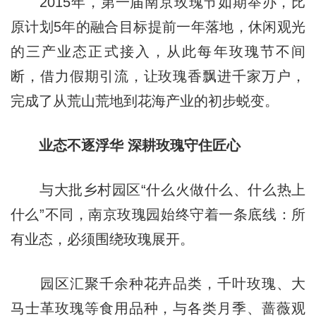
2015年，第一届南京玫瑰节如期举办，比
原计划5年的融合目标提前一年落地，休闲观光
的三产业态正式接入，从此每年玫瑰节不间
断，借力假期引流，让玫瑰香飘进千家万户，
完成了从荒山荒地到花海产业的初步蜕变。
业态不逐浮华 深耕玫瑰守住匠心
与大批乡村园区“什么火做什么、什么热上
什么”不同，南京玫瑰园始终守着一条底线：所
有业态，必须围绕玫瑰展开。
园区汇聚千余种花卉品类，千叶玫瑰、大
马士革玫瑰等食用品种，与各类月季、蔷薇观