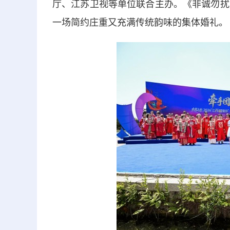
厅、江苏卫视等单位联合主办。《非诚勿扰
一场简约庄重又充满传统韵味的集体婚礼。