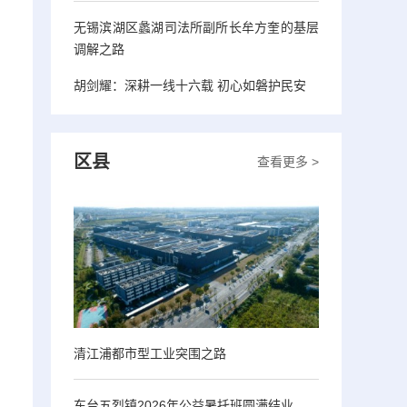
无锡滨湖区蠡湖司法所副所长牟方奎的基层
调解之路
。
胡剑耀：深耕一线十六载 初心如磐护民安
区县
查看更多 >
清江浦都市型工业突围之路
东台五烈镇2026年公益暑托班圆满结业