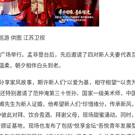
巡游 供图 江苏卫视
场举行。孟非登台后，先后邀请了四对新人夫妻代表
温柔，朝夕相伴白头到老。
享家风故事，期许新人们“以爱为基，相守相望”“以责
活动还特别邀请了范仲淹第三十世孙、国家一级美术师、中
甫先生为新人证婚，他希望新人们“珍惜缘分，传承新风
动中彼此对拜、饮合卺酒、拜谢父母，现场甜蜜涌动。同时
颁证基地，现场也发布了包括“悦享金坛”吾悦青年发展