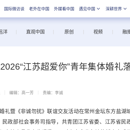
国际微访谈
老外在中国
外媒看中国
遇见中国
深耕世界
远洋
|
直观中国
|
原创
|
视频
|
融
2026“江苏超爱你”青年集体婚礼
线
编辑：高一芳
责编：李诚
体婚礼暨《非诚勿扰》联谊交友活动在常州金坛东方盐湖
、民政部社会事务司指导，共青团江苏省委、江苏省民