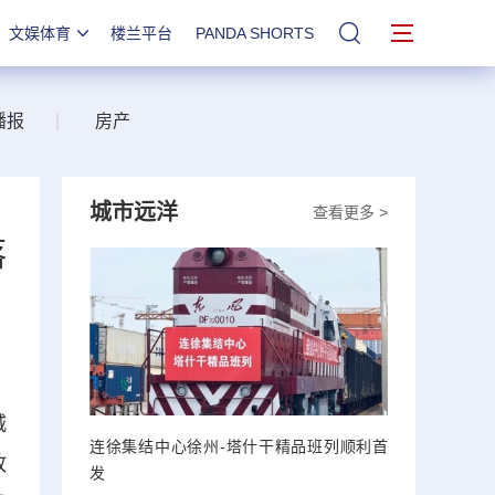
文娱体育
楼兰平台
PANDA SHORTS
站内搜索
播报
|
房产
城市远洋
查看更多 >
落
城
连徐集结中心徐州-塔什干精品班列顺利首
政
发