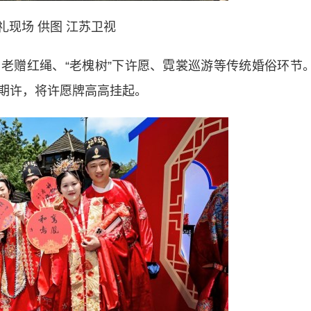
礼现场 供图 江苏卫视
赠红绳、“老槐树”下许愿、霓裳巡游等传统婚俗环节
期许，将许愿牌高高挂起。