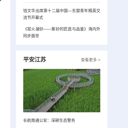
了
钱文华出席第十二届中国—东盟青年精英交
流节开幕式
《窑火凝砂——紫砂的匠造与品鉴》海内外
同步面世
平安江苏
查看更多 >
长航南通公安：深耕生态警务