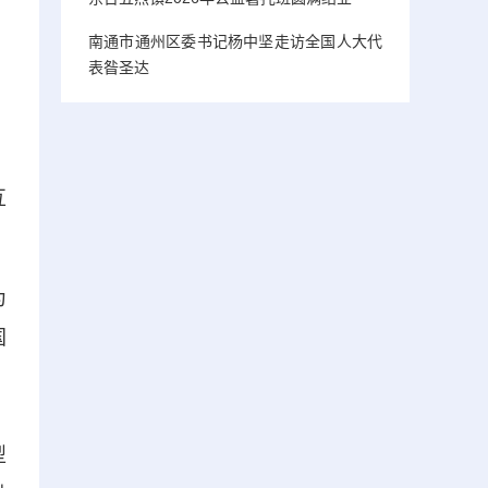
南通市通州区委书记杨中坚走访全国人大代
表昝圣达
互
为
国
，
，
型