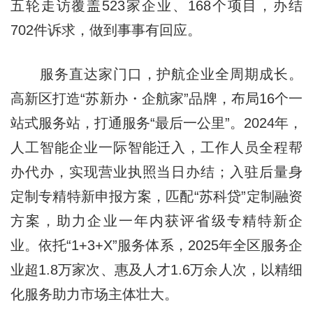
五轮走访覆盖523家企业、168个项目，办结
702件诉求，做到事事有回应。
服务直达家门口，护航企业全周期成长。
高新区打造“苏新办・企航家”品牌，布局16个一
站式服务站，打通服务“最后一公里”。2024年，
人工智能企业一际智能迁入，工作人员全程帮
办代办，实现营业执照当日办结；入驻后量身
定制专精特新申报方案，匹配“苏科贷”定制融资
方案，助力企业一年内获评省级专精特新企
业。依托“1+3+X”服务体系，2025年全区服务企
业超1.8万家次、惠及人才1.6万余人次，以精细
化服务助力市场主体壮大。