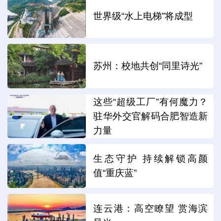
世界级“水上电梯”将成型
苏州：校地共创“同里诗光”
这些“超级工厂”有何魔力？
驻华外交官解码合肥智造新
力量
生态守护 持续解锁高颜
值“重庆蓝”
连云港：高空瞭望 赏海滨