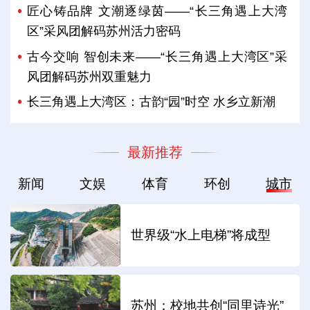
匠心铸品牌 文潮逐绿茵——“长三角遇上大湾
区”采风团解码苏州活力密码
古今交响 智创未来——“长三角遇上大湾区”采
风团解码苏州双重魅力
长三角遇上大湾区：古韵“园”时空 水乡立新潮
最新推荐
新闻
文娱
体育
环创
城市
世界级“水上电梯”将成型
苏州：校地共创“同里诗光”