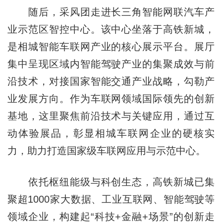
随后，采风团走进长三角智能网联汽车产
业示范区智控中心。该中心坐落于高铁新城，
是相城智能车联网产业的核心展示平台。展厅
集中呈现区域内智能驾驶产业的集聚成效与前
沿技术，对接国家智能交通产业战略，勾勒产
业发展方向。作为车联网领域国际领先的创新
基地，这里聚焦前沿技术与关键应用，通过互
动体验展品，彰显相城车联网企业的硬核实
力，助力打造国家级车联网应用与示范中心。
依托枢纽能级与科创生态，高铁新城已集
聚超1000家大数据、工业互联网、智能驾驶等
领域企业，构建起“科技+金融+场景”的创新走