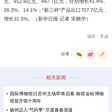
元、912.6亿元、447.7亿元，分别增长41.4%、
26.3%、14.1%；“新三样”产品出口707.7亿元，
增长31.5%。（新华日报 记者 宋晓华）
编辑：李诚
分享：
相关新闻
国际博物馆日苏州主场即将启幕 御窑金砖博物
馆迎开馆十周年
扬州迈入“芍药季” 尽显暮春浪漫