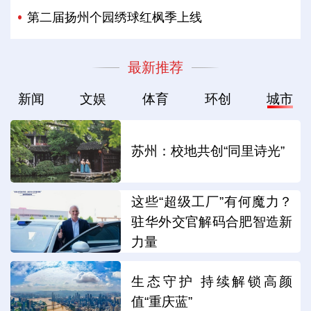
第二届扬州个园绣球红枫季上线
最新推荐
新闻
文娱
体育
环创
城市
苏州：校地共创“同里诗光”
这些“超级工厂”有何魔力？
驻华外交官解码合肥智造新
力量
生态守护 持续解锁高颜
值“重庆蓝”