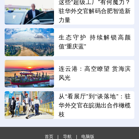
这些“超级工厂”有何魔力？
驻华外交官解码合肥智造新
力量
生态守护 持续解锁高颜
值“重庆蓝”
连云港：高空瞭望 赏海滨
风光
从“看展厅”到“谈落地”：驻
华外交官在皖抛出合作橄榄
枝
首页
|
导航
|
电脑版