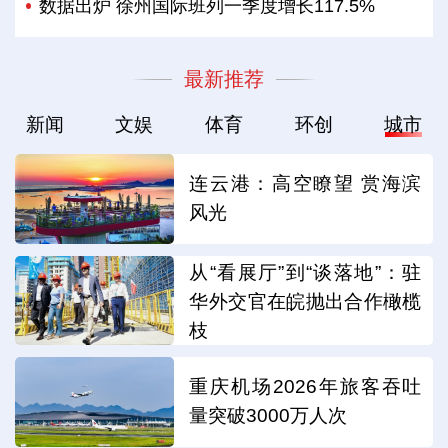
数据出炉 徐州国际班列一季度增长117.5%
最新推荐
新闻
文娱
体育
环创
城市
连云港：高空瞭望 赏海滨
风光
从“看展厅”到“谈落地”：驻
华外交官在皖抛出合作橄榄
枝
重庆机场2026年旅客吞吐
量突破3000万人次