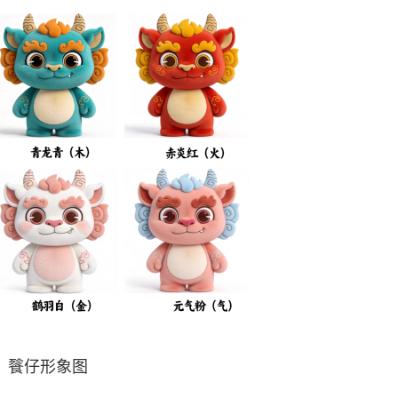
餮仔形象图