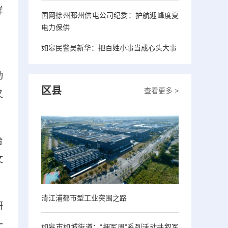
样
国网徐州邳州供电公司纪委：护航迎峰度夏
电力保供
，
如皋民警吴新华：把百姓小事当成心头大事
动
区县
查看更多 >
又
台
文
清江浦都市型工业突围之路
研
一
如皋市如城街道：“拥军周”系列活动共叙军