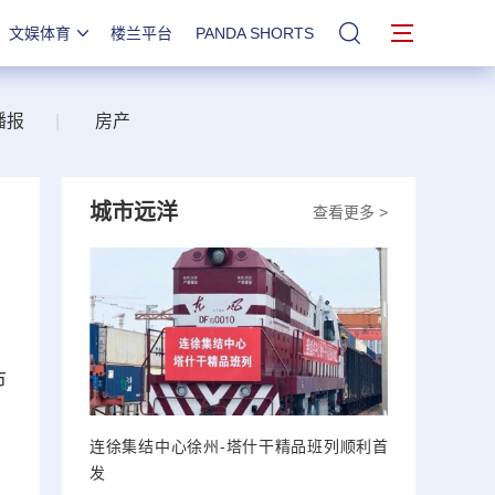
文娱体育
楼兰平台
PANDA SHORTS
站内搜索
播报
|
房产
城市远洋
查看更多 >
市
连徐集结中心徐州-塔什干精品班列顺利首
发