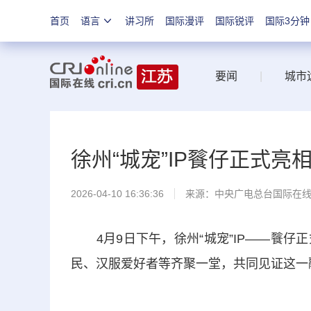
首页
语言
讲习所
国际漫评
国际锐评
国际3分钟
要闻
|
城市
徐州“城宠”IP餮仔正式亮
2026-04-10 16:36:36
来源：中央广电总台国际在
4月9日下午，徐州“城宠”IP——餮仔
民、汉服爱好者等齐聚一堂，共同见证这一