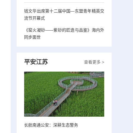
钱文华出席第十二届中国—东盟青年精英交
流节开幕式
《窑火凝砂——紫砂的匠造与品鉴》海内外
同步面世
平安江苏
查看更多 >
长航南通公安：深耕生态警务