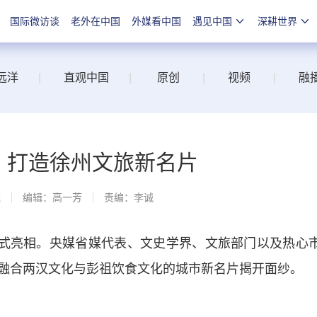
国际微访谈
老外在中国
外媒看中国
遇见中国
深耕世界
远洋
|
直观中国
|
原创
|
视频
|
融
相 打造徐州文旅新名片
线
编辑：高一芳
责编：李诚
正式亮相。央媒省媒代表、文史学界、文旅部门以及热心
融合两汉文化与彭祖饮食文化的城市新名片揭开面纱。