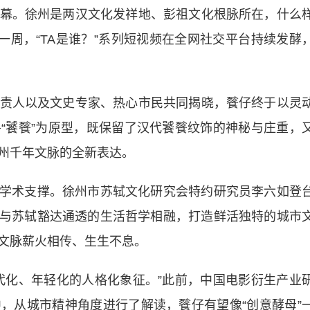
。徐州是两汉文化发祥地、彭祖文化根脉所在，什么
一周，“TA是谁？”系列短视频在全网社交平台持续发酵
人以及文史专家、热心市民共同揭晓，餮仔终于以灵
“饕餮”为原型，既保留了汉代饕餮纹饰的神秘与庄重，
州千年文脉的全新表达。
学术支撑。徐州市苏轼文化研究会特约研究员李六如登
道与苏轼豁达通透的生活哲学相融，打造鲜活独特的城市
文脉薪火相传、生生不息。
化、年轻化的人格化象征。”此前，中国电影衍生产业
，从城市精神角度进行了解读，餮仔有望像“创意酵母”