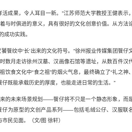
活成果，令人耳目一新。”江苏师范大学教授王健表示
着与时俱进的意义，具有很好的文化创意价值。从方法
的成功实践。
餮纹中‘长’出来的文化符号。”徐州报业传媒集团餮仔
时数月走访徐州汉墓、汉画像石馆等遗址，从数百件汉
祖饮食文化中“食之祖”的烟火气息，最终确立了“礼之神
餮仔既能承载历史的厚度，也能走进日常的生活。”
的未来场景规划——餮仔将不只是一个静态形象，而
餮仔为原型的文创产品系列——包括毛绒公仔、汉服联
与市民见面。（文/图 徐轩）