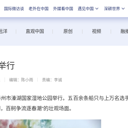
国际微访谈
老外在中国
外媒看中国
遇见中国
深耕世界
远洋
|
直观中国
|
原创
|
视频
|
融
举行
线
编辑：陈小雨
责编：李诚
泰州市溱湖国家湿地公园举行。五百余条船只与上万名选
湖，百舸争流逐春潮”的壮观场面。