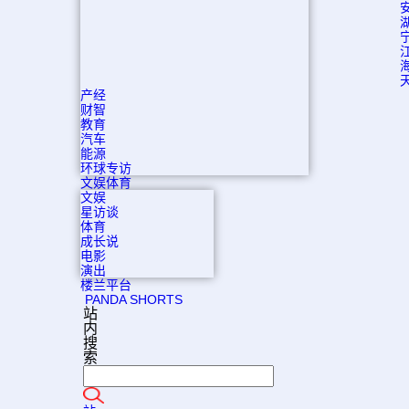
产经
财智
教育
汽车
能源
环球专访
文娱体育
文娱
星访谈
体育
成长说
电影
演出
楼兰平台
PANDA SHORTS
站
内
搜
索