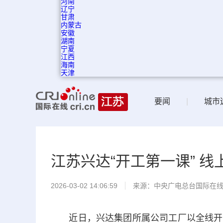
河南
辽宁
甘肃
内蒙古
安徽
湖南
宁夏
江西
海南
天津
要闻
|
城市
江苏兴达“开工第一课” 线
2026-03-02 14:06:59
来源：中央广电总台国际在
近日，兴达集团所属公司工厂以全线开工