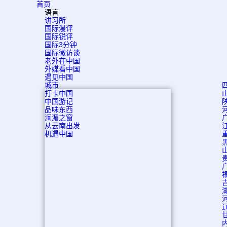
首页
语言
讲习所
国际漫评
国际锐评
国际3分钟
国际微访谈
老外在中国
外媒看中国
遇见中国
城市
打卡中国
中国游记
品味东西
澜湄之窗
从云南出发
机遇中国