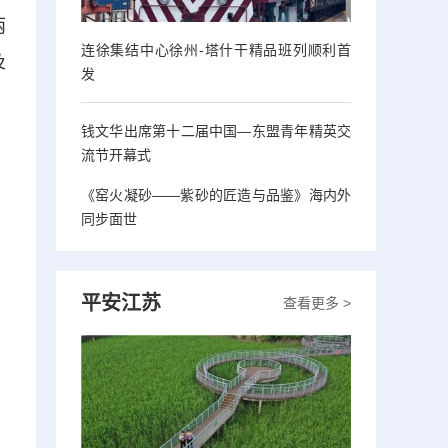
两
连徐集结中心徐州-塔什干精品班列顺利首
及
发
钱文华出席第十二届中国—东盟青年精英交
流节开幕式
《窑火凝砂——紫砂的匠造与品鉴》海内外
同步面世
平安江苏
查看更多 >