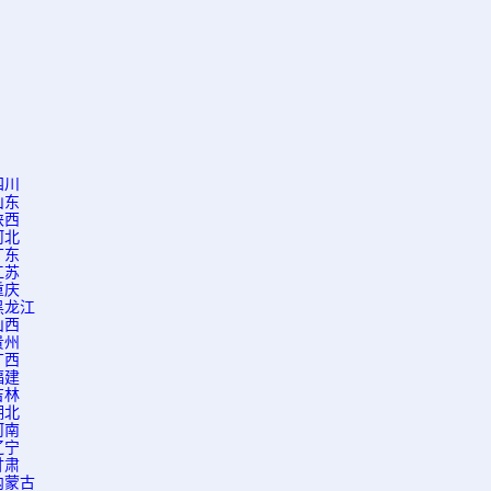
四川
山东
陕西
河北
广东
江苏
重庆
黑龙江
山西
贵州
广西
福建
吉林
湖北
河南
辽宁
甘肃
内蒙古