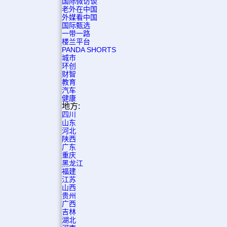
国际微访谈
老外在中国
外媒看中国
国际甄选
一带一路
楼兰平台
PANDA SHORTS
城市
环创
财智
教育
汽车
健康
地方:
四川
山东
河北
陕西
广东
重庆
黑龙江
福建
江苏
山西
贵州
广西
吉林
湖北