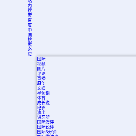
站
内
搜
索
百
度
中
国
搜
索
必
应
国际
视频
图片
评论
直播
原创
文娱
星访谈
体育
成长说
电影
演出
讲习所
国际漫评
国际锐评
国际3分钟