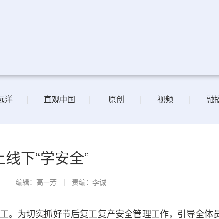
远洋
|
直观中国
|
原创
|
视频
|
融
上线下“学安全”
线
编辑：高一芳
责编：李诚
。为切实抓好节后复工复产安全管理工作，引导全体