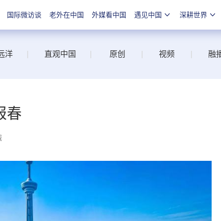
国际微访谈
老外在中国
外媒看中国
遇见中国
深耕世界
远洋
|
直观中国
|
原创
|
视频
|
融
报春
诚