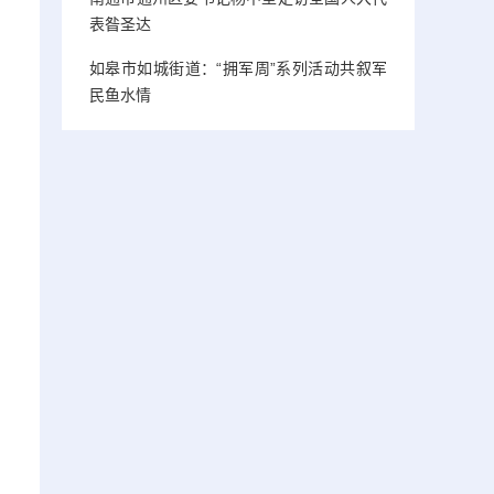
表昝圣达
如皋市如城街道：“拥军周”系列活动共叙军
民鱼水情