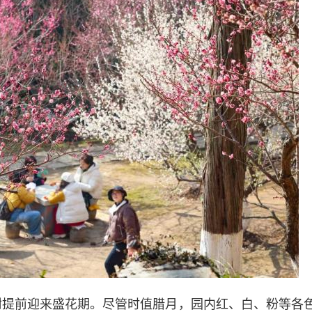
树提前迎来盛花期。尽管时值腊月，园内红、白、粉等各