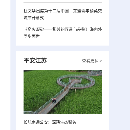
钱文华出席第十二届中国—东盟青年精英交
流节开幕式
《窑火凝砂——紫砂的匠造与品鉴》海内外
同步面世
平安江苏
查看更多 >
长航南通公安：深耕生态警务