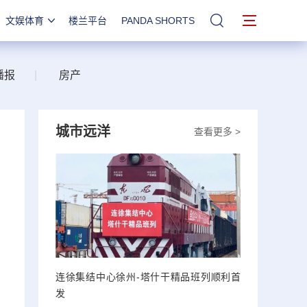
文娱体育
楼兰平台
PANDA SHORTS
站内搜索
播报
|
房产
城市远洋
查看更多 >
连徐集结中心徐州-塔什干精品班列顺利首
发