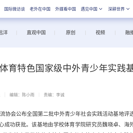
国际微访谈
老外在中国
外媒看中国
遇见中国
深耕世界
远洋
|
直观中国
|
原创
|
视频
|
融
个体育特色国家级中外青少年实践
线
编辑：陈小雨
责编：李诚
协会公布全国第二批中外青少年社会实践活动基地评
中心成功获批。该基地由学校体育学院研究员魏晓卓、海