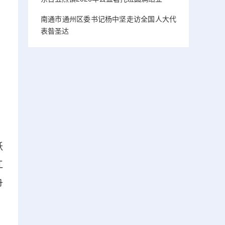
南通市通州区委书记杨中坚走访全国人大代
表昝圣达
跃
江
舟