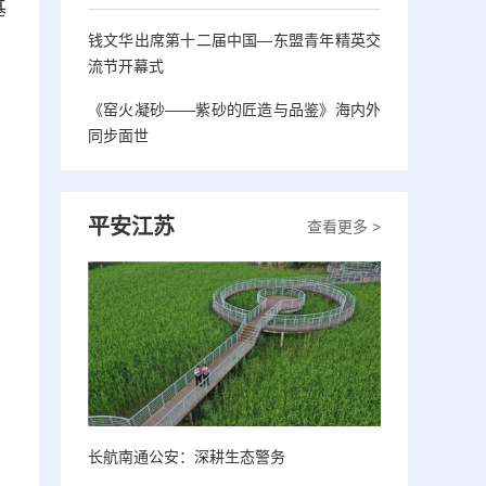
基
钱文华出席第十二届中国—东盟青年精英交
流节开幕式
《窑火凝砂——紫砂的匠造与品鉴》海内外
同步面世
平安江苏
查看更多 >
长航南通公安：深耕生态警务