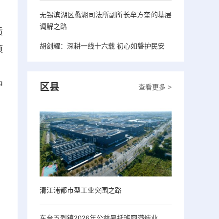
无锡滨湖区蠡湖司法所副所长牟方奎的基层
调解之路
质
胡剑耀：深耕一线十六载 初心如磐护民安
项
，
中
区县
查看更多 >
清江浦都市型工业突围之路
东台五烈镇2026年公益暑托班圆满结业