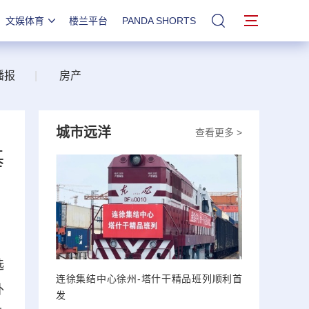
文娱体育
楼兰平台
PANDA SHORTS
站内搜索
播报
|
房产
城市远洋
查看更多 >
基
选
连徐集结中心徐州-塔什干精品班列顺利首
外
发