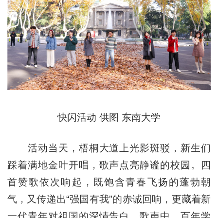
快闪活动 供图 东南大学
活动当天，梧桐大道上光影斑驳，新生们
踩着满地金叶开唱，歌声点亮静谧的校园。四
首赞歌依次响起，既饱含青春飞扬的蓬勃朝
气，又传递出“强国有我”的赤诚回响，更藏着新
一代青年对祖国的深情告白。歌声中，百年学