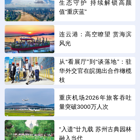
生态守护 持续解锁高颜
值“重庆蓝”
连云港：高空瞭望 赏海滨
风光
从“看展厅”到“谈落地”：驻
华外交官在皖抛出合作橄榄
枝
重庆机场2026年旅客吞吐
量突破3000万人次
“入遗”廿九载 苏州古典园林
融入当代