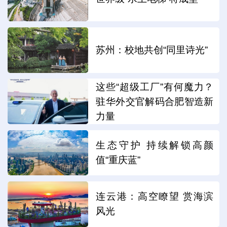
苏州：校地共创“同里诗光”
这些“超级工厂”有何魔力？
驻华外交官解码合肥智造新
力量
生态守护 持续解锁高颜
值“重庆蓝”
连云港：高空瞭望 赏海滨
风光