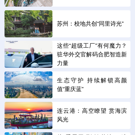
苏州：校地共创“同里诗光”
这些“超级工厂”有何魔力？
驻华外交官解码合肥智造新
力量
生态守护 持续解锁高颜
值“重庆蓝”
连云港：高空瞭望 赏海滨
风光