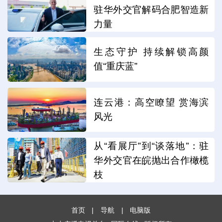
驻华外交官解码合肥智造新
力量
生态守护 持续解锁高颜
值“重庆蓝”
连云港：高空瞭望 赏海滨
风光
从“看展厅”到“谈落地”：驻
华外交官在皖抛出合作橄榄
枝
首页
|
导航
|
电脑版