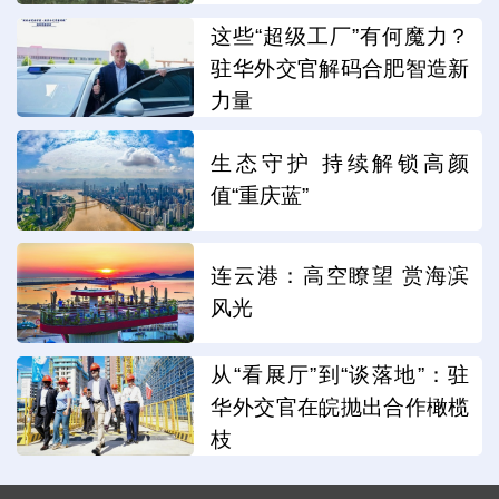
这些“超级工厂”有何魔力？
驻华外交官解码合肥智造新
力量
生态守护 持续解锁高颜
值“重庆蓝”
连云港：高空瞭望 赏海滨
风光
从“看展厅”到“谈落地”：驻
华外交官在皖抛出合作橄榄
枝