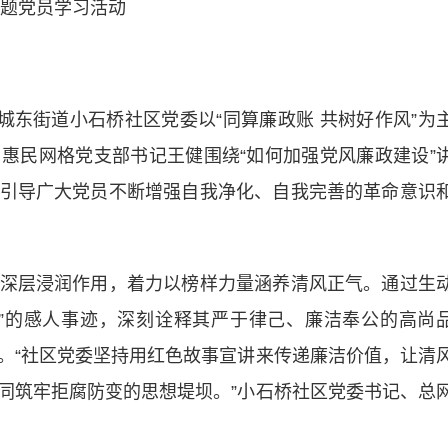
题党员学习活动
东街道小石桥社区党委以“同算廉政账 共树好作风”为
惠民网格党支部书记王健围绕“如何加强党风廉政建设”
引导广大党员不断增强自我净化、自我完善的革命意识
层浸润作用，着力以榜样力量涵养清风正气。通过生
”的感人事迹，深刻诠释其严于律己、廉洁奉公的高尚
。“社区党委坚持用红色故事宣讲来传递廉洁价值，让清
同筑牢拒腐防变的思想堤坝。”小石桥社区党委书记、总