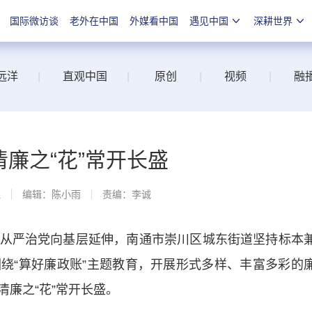
国际微访谈
老外在中国
外媒看中国
遇见中国
深耕世界
远洋
|
直观中国
|
原创
|
视频
|
融
清廉之“花”常开长盛
线
编辑：陈小雨
责编：李诚
严治党向基层延伸，南通市崇川区城东街道坚持标本
绕“算好廉政账”主题教育，开展形式多样、丰富多彩的
廉之“花”常开长盛。