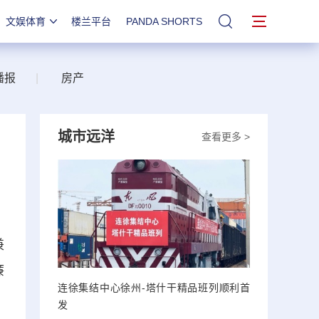
文娱体育
楼兰平台
PANDA SHORTS
站内搜索
播报
|
房产
城市远洋
查看更多 >
兼
廉
连徐集结中心徐州-塔什干精品班列顺利首
发