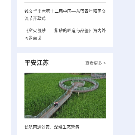
钱文华出席第十二届中国—东盟青年精英交
流节开幕式
《窑火凝砂——紫砂的匠造与品鉴》海内外
同步面世
平安江苏
查看更多 >
长航南通公安：深耕生态警务