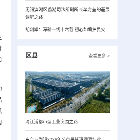
无锡滨湖区蠡湖司法所副所长牟方奎的基层
调解之路
胡剑耀：深耕一线十六载 初心如磐护民安
主
讲
区县
查看更多 >
和
动
品
风
清江浦都市型工业突围之路
网
东台五烈镇2026年公益暑托班圆满结业