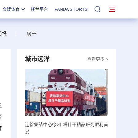
文娱体育
楼兰平台
PANDA SHORTS
站内搜索
播报
|
房产
城市远洋
查看更多 >
三
等
连徐集结中心徐州-塔什干精品班列顺利首
群
发