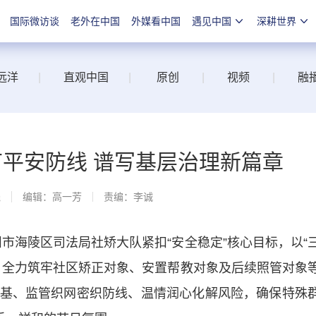
国际微访谈
老外在中国
外媒看中国
遇见中国
深耕世界
远洋
|
直观中国
|
原创
|
视频
|
融
节平安防线 谱写基层治理新篇章
线
编辑：高一芳
责编：李诚
市海陵区司法局社矫大队紧扣“安全稳定”核心目标，以“
，全力筑牢社区矫正对象、安置帮教对象及后续照管对象
基、监管织网密织防线、温情润心化解风险，确保特殊