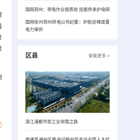
国网邳州：带电作业提质效 技能传承护电网
理
国网徐州邳州供电公司纪委：护航迎峰度夏
温
电力保供
对
过
区县
查看更多 >
。
制
，
清江浦都市型工业突围之路
南通市通州区委书记杨中坚走访全国人大代