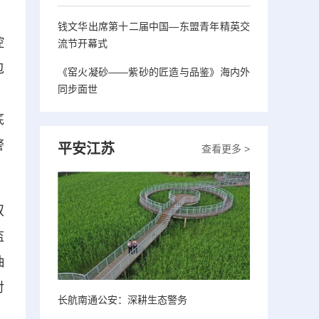
钱文华出席第十二届中国—东盟青年精英交
控
流节开幕式
包
《窑火凝砂——紫砂的匠造与品鉴》海内外
同步面世
，
底
警
平安江苏
查看更多 >
双
监
抽
对
长航南通公安：深耕生态警务