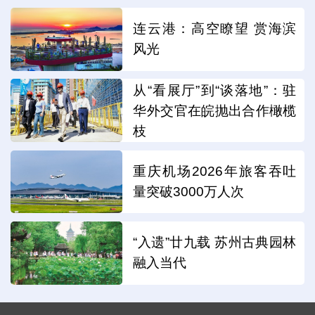
连云港：高空瞭望 赏海滨
风光
从“看展厅”到“谈落地”：驻
华外交官在皖抛出合作橄榄
枝
重庆机场2026年旅客吞吐
量突破3000万人次
“入遗”廿九载 苏州古典园林
融入当代