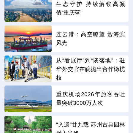
生态守护 持续解锁高颜
值“重庆蓝”
连云港：高空瞭望 赏海滨
风光
从“看展厅”到“谈落地”：驻
华外交官在皖抛出合作橄榄
枝
重庆机场2026年旅客吞吐
量突破3000万人次
“入遗”廿九载 苏州古典园林