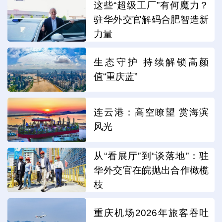
这些“超级工厂”有何魔力？
驻华外交官解码合肥智造新
力量
生态守护 持续解锁高颜
值“重庆蓝”
连云港：高空瞭望 赏海滨
风光
从“看展厅”到“谈落地”：驻
华外交官在皖抛出合作橄榄
枝
重庆机场2026年旅客吞吐