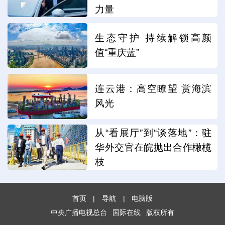
力量
生态守护 持续解锁高颜
值“重庆蓝”
连云港：高空瞭望 赏海滨
风光
从“看展厅”到“谈落地”：驻
华外交官在皖抛出合作橄榄
枝
首页
|
导航
|
电脑版
中央广播电视总台
国际在线
版权所有