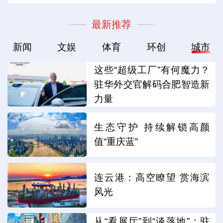
最新推荐
新闻
文娱
体育
环创
城市
这些“超级工厂”有何魔力？
驻华外交官解码合肥智造新
力量
生态守护 持续解锁高颜
值“重庆蓝”
连云港：高空瞭望 赏海滨
风光
从“看展厅”到“谈落地”：驻