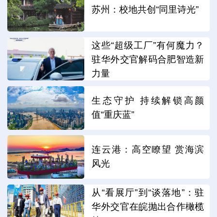
苏州：校地共创“同里诗光”
这些“超级工厂”有何魔力？
驻华外交官解码合肥智造新
力量
生态守护 持续解锁高颜
值“重庆蓝”
连云港：高空瞭望 赏海滨
风光
从“看展厅”到“谈落地”：驻
华外交官在皖抛出合作橄榄