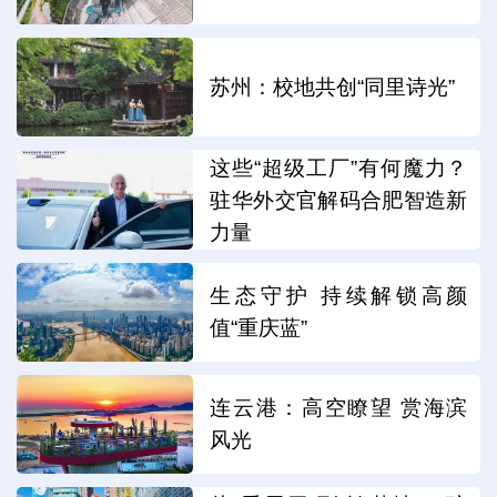
苏州：校地共创“同里诗光”
这些“超级工厂”有何魔力？
驻华外交官解码合肥智造新
力量
生态守护 持续解锁高颜
值“重庆蓝”
连云港：高空瞭望 赏海滨
风光