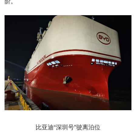
阶。
比亚迪“深圳号”驶离泊位