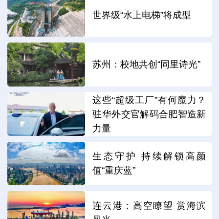
世界级“水上电梯”将成型
苏州：校地共创“同里诗光”
这些“超级工厂”有何魔力？
驻华外交官解码合肥智造新
力量
生态守护 持续解锁高颜
值“重庆蓝”
连云港：高空瞭望 赏海滨