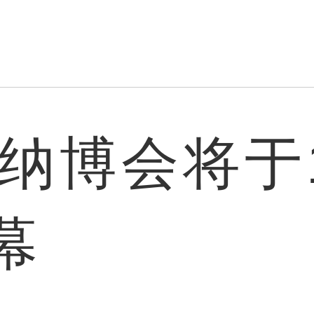
纳博会将于1
幕