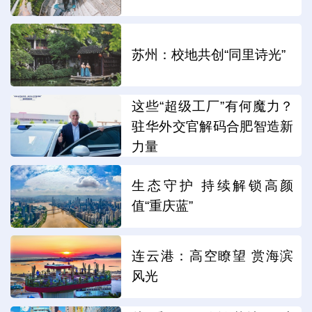
苏州：校地共创“同里诗光”
这些“超级工厂”有何魔力？
驻华外交官解码合肥智造新
力量
生态守护 持续解锁高颜
值“重庆蓝”
连云港：高空瞭望 赏海滨
风光