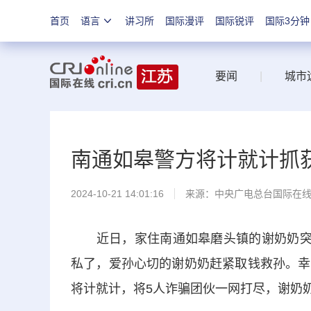
首页
语言
讲习所
国际漫评
国际锐评
国际3分钟
要闻
|
城市
南通如皋警方将计就计抓获
2024-10-21 14:01:16
来源：中央广电总台国际在
近日，家住南通如皋磨头镇的谢奶奶突然
私了，爱孙心切的谢奶奶赶紧取钱救孙。幸
将计就计，将5人诈骗团伙一网打尽，谢奶