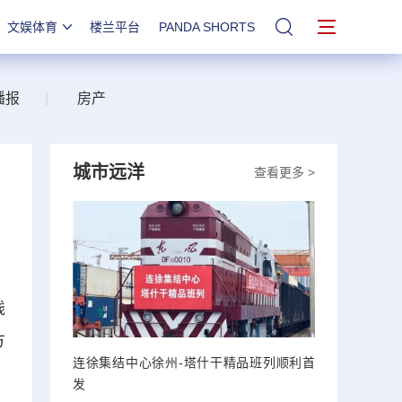
文娱体育
楼兰平台
PANDA SHORTS
站内搜索
播报
|
房产
城市远洋
查看更多 >
钱
方
连徐集结中心徐州-塔什干精品班列顺利首
发