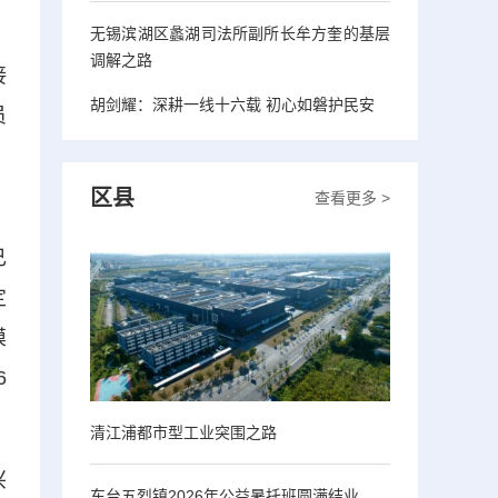
无锡滨湖区蠡湖司法所副所长牟方奎的基层
。
调解之路
接
胡剑耀：深耕一线十六载 初心如磐护民安
员
区县
查看更多 >
，
己
定
摸
6
清江浦都市型工业突围之路
兴
东台五烈镇2026年公益暑托班圆满结业