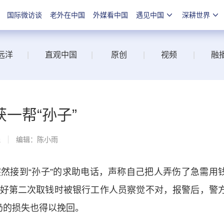
国际微访谈
老外在中国
外媒看中国
遇见中国
深耕世界
远洋
|
直观中国
|
原创
|
视频
|
融
一帮“孙子”
线
编辑：陈小雨
接到“孙子”的求助电话，声称自己把人弄伤了急需用
好第二次取钱时被银行工作人员察觉不对，报警后，警
奶的损失也得以挽回。