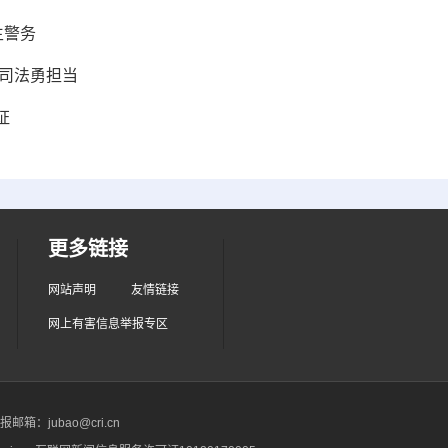
生警务
正司法勇担当
证
更多链接
网站声明
友情链接
网上有害信息举报专区
箱：jubao@cri.cn