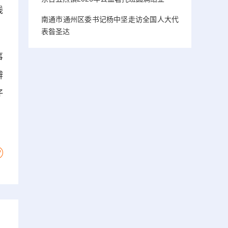
钱
南通市通州区委书记杨中坚走访全国人大代
表昝圣达
事
辨
仔