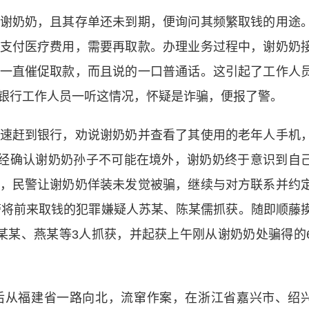
奶奶，且其存单还未到期，便询问其频繁取钱的用途
支付医疗费用，需要再取款。办理业务过程中，谢奶奶
一直催促取款，而且说的一口普通话。这引起了工作人
银行工作人员一听这情况，怀疑是诈骗，便报了警。
赶到银行，劝说谢奶奶并查看了其使用的老年人手机
，经确认谢奶奶孙子不可能在境外，谢奶奶终于意识到自
，民警让谢奶奶佯装未发觉被骗，继续与对方联系并约
民警将前来取钱的犯罪嫌疑人苏某、陈某儒抓获。随即顺藤
某某、燕某等3人抓获，并起获上午刚从谢奶奶处骗得的
从福建省一路向北，流窜作案，在浙江省嘉兴市、绍