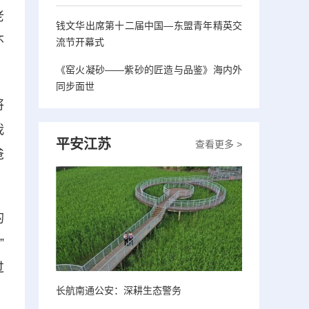
老
钱文华出席第十二届中国—东盟青年精英交
怀
流节开幕式
《窑火凝砂——紫砂的匠造与品鉴》海内外
同步面世
将
我
平安江苏
查看更多 >
爸
的
”
过
长航南通公安：深耕生态警务