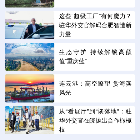
这些“超级工厂”有何魔力？
驻华外交官解码合肥智造新
力量
生态守护 持续解锁高颜
值“重庆蓝”
连云港：高空瞭望 赏海滨
风光
从“看展厅”到“谈落地”：驻
华外交官在皖抛出合作橄榄
枝