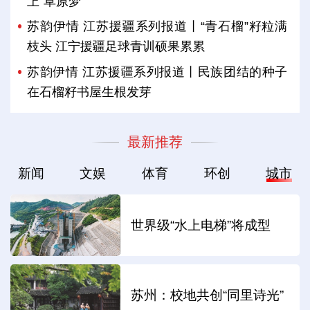
上“草原梦”
苏韵伊情 江苏援疆系列报道丨“青石榴”籽粒满
枝头 江宁援疆足球青训硕果累累
苏韵伊情 江苏援疆系列报道丨民族团结的种子
在石榴籽书屋生根发芽
最新推荐
新闻
文娱
体育
环创
城市
世界级“水上电梯”将成型
苏州：校地共创“同里诗光”