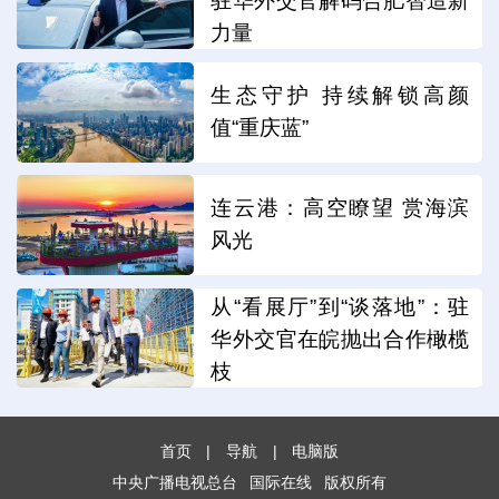
驻华外交官解码合肥智造新
力量
生态守护 持续解锁高颜
值“重庆蓝”
连云港：高空瞭望 赏海滨
风光
从“看展厅”到“谈落地”：驻
华外交官在皖抛出合作橄榄
枝
首页
|
导航
|
电脑版
中央广播电视总台
国际在线
版权所有