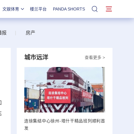
文娱体育
楼兰平台
PANDA SHORTS
站内搜索
播报
|
房产
城市远洋
查看更多 >
和
忘
连徐集结中心徐州-塔什干精品班列顺利首
发