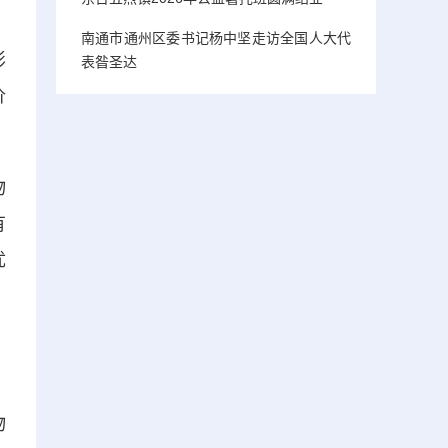
南通市通州区委书记杨中坚走访全国人大代
影
表昝圣达
价
物
有
优
，
，
物