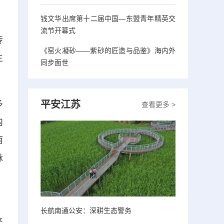
钱文华出席第十二届中国—东盟青年精英交
流节开幕式
传
《窑火凝砂——紫砂的匠造与品鉴》海内外
生
同步面世
平安江苏
多
查看更多 >
内
南
脉
。
长航南通公安：深耕生态警务
产