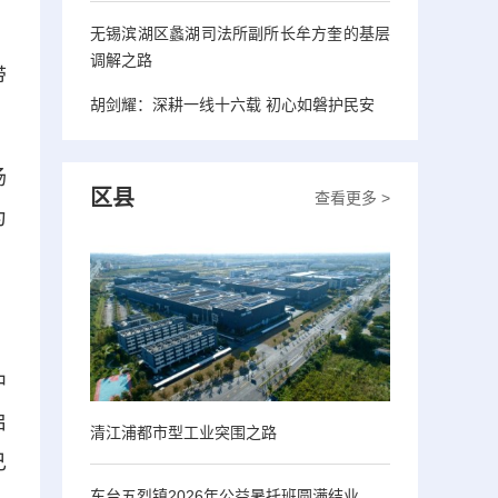
无锡滨湖区蠡湖司法所副所长牟方奎的基层
，
调解之路
带
胡剑耀：深耕一线十六载 初心如磐护民安
场
区县
查看更多 >
为
中
启
清江浦都市型工业突围之路
己
东台五烈镇2026年公益暑托班圆满结业