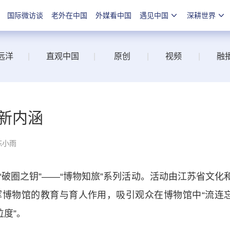
国际微访谈
老外在中国
外媒看中国
遇见中国
深耕世界
远洋
|
直观中国
|
原创
|
视频
|
融
”新内涵
陈小雨
圈之钥”——“博物知旅”系列活动。活动由江苏省文化
博物馆的教育与育人作用，吸引观众在博物馆中“流连
位度”。