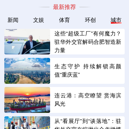
最新推荐
新闻
文娱
体育
环创
城市
这些“超级工厂”有何魔力？
驻华外交官解码合肥智造新
力量
生态守护 持续解锁高颜
值“重庆蓝”
连云港：高空瞭望 赏海滨
风光
从“看展厅”到“谈落地”：驻