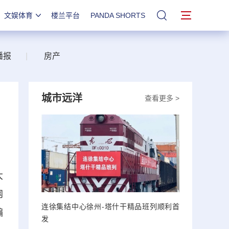
文娱体育
楼兰平台
PANDA SHORTS
站内搜索
播报
|
房产
城市远洋
查看更多 >
大
网
连徐集结中心徐州-塔什干精品班列顺利首
骗
发