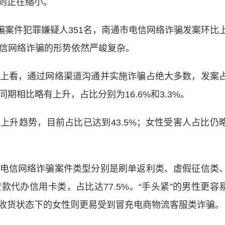
则正在缩小。
骗案件犯罪嫌疑人351名，南通市电信网络诈骗发案环比
理电信网络诈骗的形势依然严峻复杂。
看，通过网络渠道沟通并实施诈骗占绝大多数，发案
年同期相比略有上升，占比分别为16.6%和3.3%。
趋势，目前占比已达到43.5%；女性受害人占比仍
信网络诈骗案件类型分别是刷单返利类、虚假征信类
代办信用卡类，占比达77.5%。“手头紧”的男性更容
收货状态下的女性则更易受到冒充电商物流客服类诈骗。