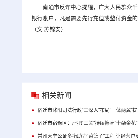
南通市反诈中心提醒，广大人民群众千万
银行账户，凡是需要先行充值或垫付资金的
（文 苏锦安）
相关新闻
宿迁市沭阳司法行政“三深入”布局“一体两翼”
宿迁市宿豫区：严把“三关”持续擦亮“十朵金花
常州天宁公证多措助力“菜篮子”工程 让经营户