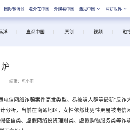
国际微访谈
老外在中国
外媒看中国
遇见中国
深耕世界
远洋
|
直观中国
|
原创
|
视频
|
融
出炉
线
编辑：陈小雨
电信网络诈骗案件高发类型、易被骗人群等最新“反诈
行统计分析，当前在南通地区，女性依然比男性更易被电信
假征信类、虚假网络投资理财类、虚假购物服务类等诈