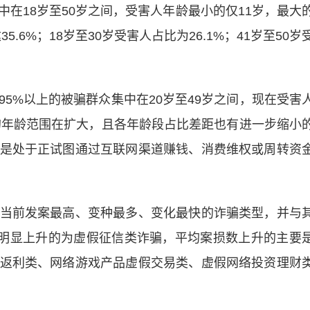
18岁至50岁之间，受害人年龄最小的仅11岁，最大
5.6%；18岁至30岁受害人占比为26.1%；41岁至50岁
%以上的被骗群众集中在20岁至49岁之间，现在受害
群的年龄范围在扩大，且各年龄段占比差距也有进一步缩小
是处于正试图通过互联网渠道赚钱、消费维权或周转资
前发案最高、变种最多、变化最快的诈骗类型，并与
比明显上升的为虚假征信类诈骗，平均案损数上升的主要
返利类、网络游戏产品虚假交易类、虚假网络投资理财