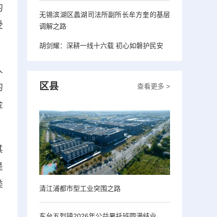
的
无锡滨湖区蠡湖司法所副所长牟方奎的基层
受
调解之路
胡剑耀：深耕一线十六载 初心如磐护民安
人
区县
查看更多 >
的
金
其
是
类
清江浦都市型工业突围之路
东台五烈镇2026年公益暑托班圆满结业