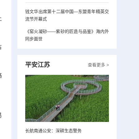
钱文华出席第十二届中国—东盟青年精英交
上
流节开幕式
《窑火凝砂——紫砂的匠造与品鉴》海内外
同步面世
占
平安江苏
查看更多 >
略
、
易
长航南通公安：深耕生态警务