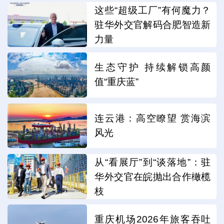
这些“超级工厂”有何魔力？
驻华外交官解码合肥智造新
力量
生态守护 持续解锁高颜
值“重庆蓝”
连云港：高空瞭望 赏海滨
风光
从“看展厅”到“谈落地”：驻
华外交官在皖抛出合作橄榄
枝
重庆机场2026年旅客吞吐