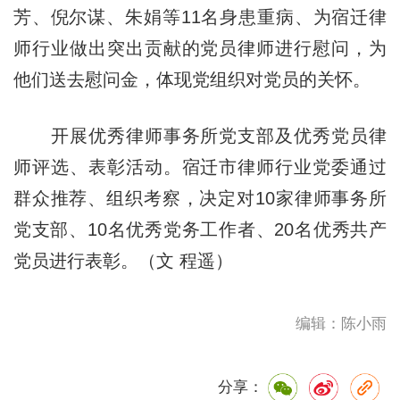
芳、倪尔谋、朱娟等11名身患重病、为宿迁律
师行业做出突出贡献的党员律师进行慰问，为
他们送去慰问金，体现党组织对党员的关怀。
开展优秀律师事务所党支部及优秀党员律
师评选、表彰活动。宿迁市律师行业党委通过
群众推荐、组织考察，决定对10家律师事务所
党支部、10名优秀党务工作者、20名优秀共产
党员进行表彰。（文 程遥）
编辑：陈小雨
分享：