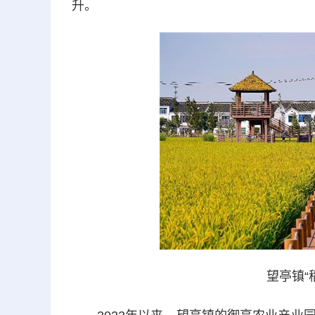
升。
望亭镇“