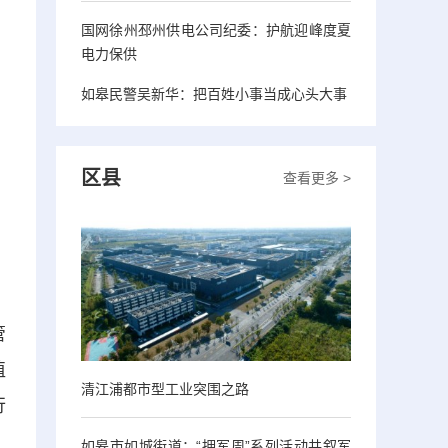
国网徐州邳州供电公司纪委：护航迎峰度夏
电力保供
如皋民警吴新华：把百姓小事当成心头大事
区县
查看更多 >
管
植
清江浦都市型工业突围之路
行
如皋市如城街道：“拥军周”系列活动共叙军