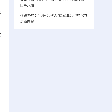
民鱼水情
0
张镇桥村：“空间合伙人”绘就混合型村居共
治新图景
积