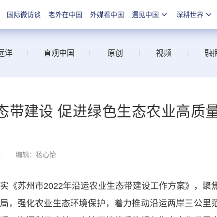
国际微访谈
老外在中国
外媒看中国
遇见中国
深耕世界
远洋
|
直观中国
|
原创
|
视频
|
融
态带建设 促进绿色生态农业高质
线
编辑：杨心怡
实《苏州市2022年沿运农业生态带建设工作方案》，聚
局，强化农业生态环境保护，着力推动沿运两岸三公里