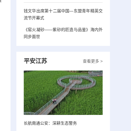
产
钱文华出席第十二届中国—东盟青年精英交
流节开幕式
《窑火凝砂——紫砂的匠造与品鉴》海内外
同步面世
平安江苏
查看更多 >
长航南通公安：深耕生态警务