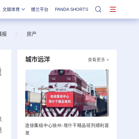
文娱体育
楼兰平台
PANDA SHORTS
站内搜索
播报
|
房产
城市远洋
查看更多 >
量
焦
连徐集结中心徐州-塔什干精品班列顺利首
范
发