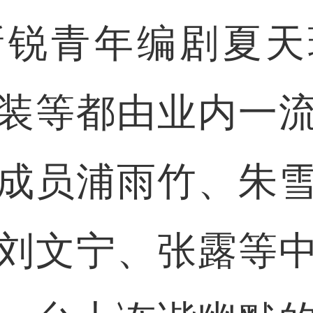
新锐青年编剧夏天
装等都由业内一
成员浦雨竹、朱
刘文宁、张露等