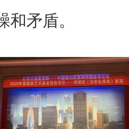
躁和矛盾。