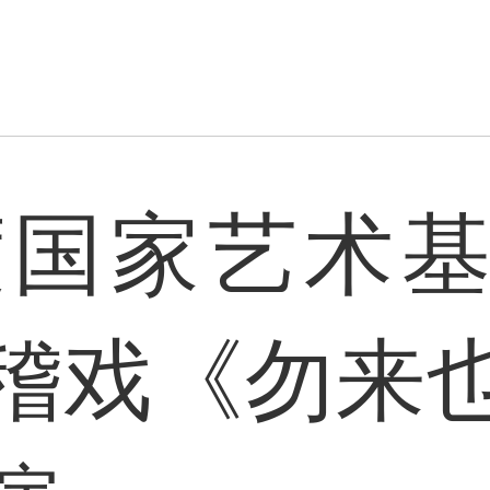
年度国家艺术
稽戏《勿来