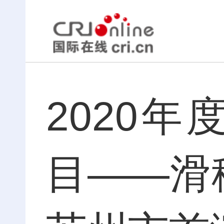
2020
目——滑