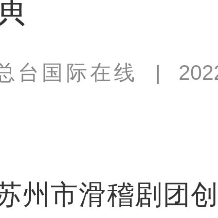
演
总台国际在线
|
202
市滑稽剧团创排