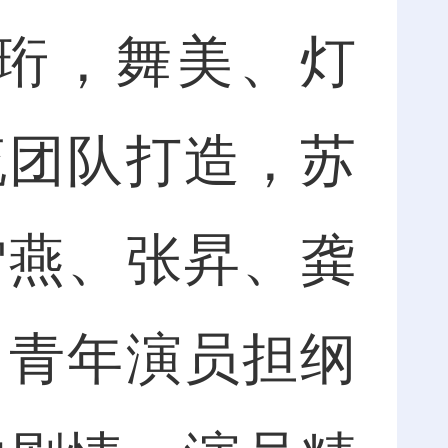
珩，舞美、灯
流团队打造，苏
雪燕、张昇、龚
中青年演员担纲