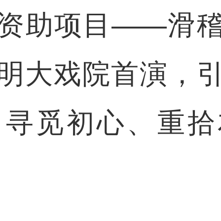
资助项目——滑
明大戏院首演，
中寻觅初心、重拾