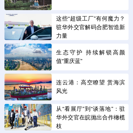
这些“超级工厂”有何魔力？
驻华外交官解码合肥智造新
力量
生态守护 持续解锁高颜
值“重庆蓝”
连云港：高空瞭望 赏海滨
风光
从“看展厅”到“谈落地”：驻
华外交官在皖抛出合作橄榄
枝