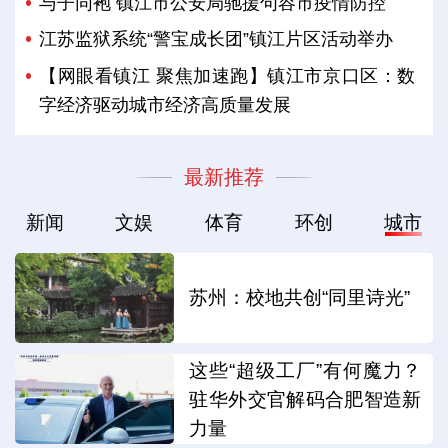
与子同袍 镇江市公安局驰援句容市疫情防控
江苏监狱系统“警宝成长团”镇江片区活动举办
【网眼看镇江 聚焦加速跑】镇江市京口区：数
字经济驱动城市经济高质量发展
最新推荐
新闻
文娱
体育
环创
城市
苏州：校地共创“同里诗光”
这些“超级工厂”有何魔力？
驻华外交官解码合肥智造新
力量